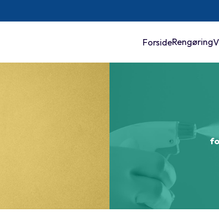
Rengøring
Forside
V
fo