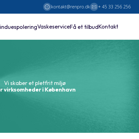
kontakt@renpro.dk
+ 45 33 256 256
Vaskeservice
Kontakt
induespolering
Få et tilbud
Vi skaber et pletfrit miljø
r virksomheder i København