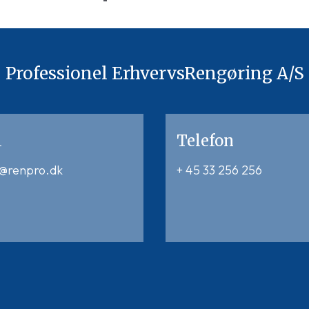
Professionel ErhvervsRengøring A/S
l
Telefon
t@renpro.dk
+ 45 33 256 256