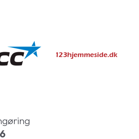
ngøring
56