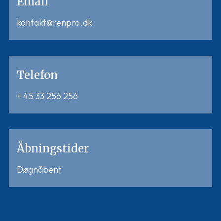
Email
kontakt@renpro.dk
Telefon
+ 45 33 256 256
Åbningstider
Døgnåbent