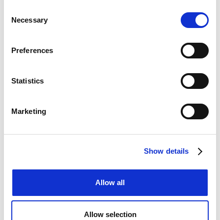
Consent
Necessary
Selection
Preferences
Statistics
Marketing
Show details
Vi har over 30 års erfaring
Allow all
indenfor rengøring
Kontakt os på telefon 33
Allow selection